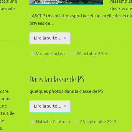
était une
rassemble
spéciale
des 7 écol
l’ASCEP (Association sportive et culturelle des écol
privées de…
Lire la suite…
Virginie Locteau
20 octobre 2015
Dans la classe de PS
otre
quelques photos dans la classe de PS
, nous
une
Lire la suite…
te. Elle
lle
Nathalie Gautreau
28 septembre 2015
e.