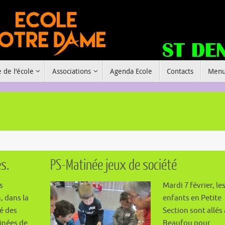
e de l’école
Associations
Agenda Ecole
Contacts
Menu
s.
PS-Matinée jeux de société
s
Mardi 7 février, le
, dans la
enfants en Petite
ré des
Section sont allés 
tinées de
Beaufou pour