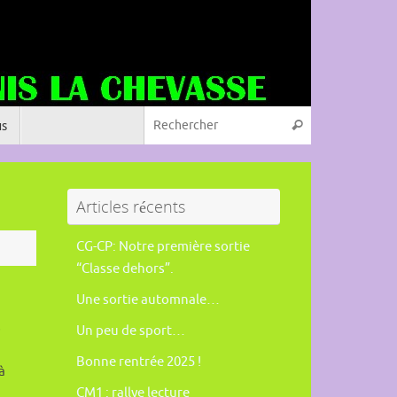
Recherche pou
s
Rechercher
Articles récents
CG-CP: Notre première sortie
“Classe dehors”.
Une sortie automnale…
s
Un peu de sport…
Bonne rentrée 2025 !
à
CM1 : rallye lecture