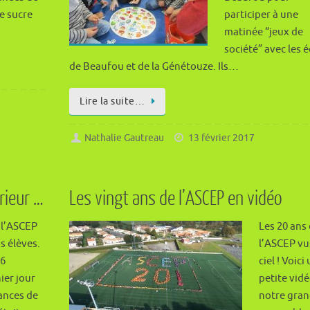
e sucre
participer à une
matinée “jeux de
société” avec les 
de Beaufou et de la Génétouze. Ils…
Lire la suite…
Nathalie Gautreau
13 février 2017
rieur …
Les vingt ans de l’ASCEP en vidéo
 l’ASCEP
Les 20 ans
s élèves.
l’ASCEP vu
16
ciel ! Voici
ier jour
petite vid
ances de
notre gra