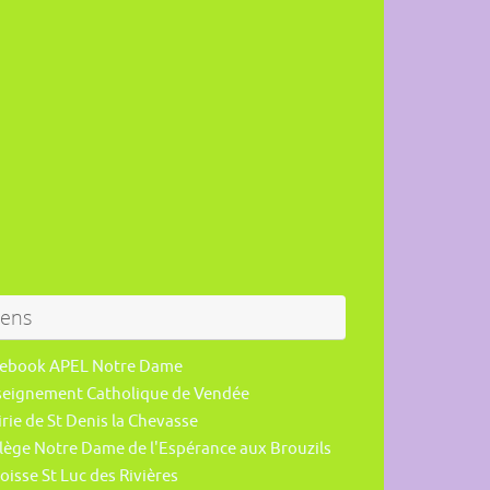
iens
cebook APEL Notre Dame
seignement Catholique de Vendée
rie de St Denis la Chevasse
lège Notre Dame de l'Espérance aux Brouzils
oisse St Luc des Rivières