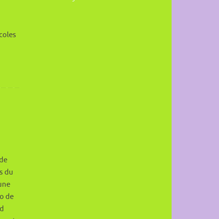
écoles
 de
s du
 une
éo de
nd