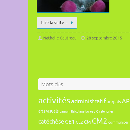
Lire la suite…
Nathalie Gautreau
28 septembre 2015
Mots clés
activités
administratif
AP
anglais
arts visuels
barnum
Bricolage
bureau
C
calendrier
CM2
catéchèse
CE1
CM
CE2
communion