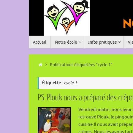
Passer
au
contenu
Passer
Accueil
Notre école
Infos pratiques
Vi
au
contenu
Accueil
Publications étiquetées "cycle 1"
Étiquette :
cycle 1
PS-Plouk nous a préparé des crêpe
Vendredi matin, nous avon
retrouvé Plouk, le pingouin
cuisine.Il nous avait prépa
crêpes. Nous les avons tar