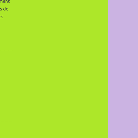
ment
es de
es