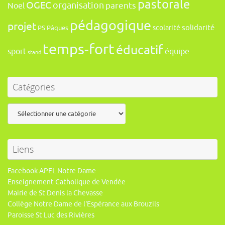
pastorale
OGEC
organisation
Noel
parents
pédagogique
projet
solidarité
scolarité
PS
Pâques
temps-fort
éducatif
sport
équipe
stand
Catégories
Catégories
Liens
Facebook APEL Notre Dame
Enseignement Catholique de Vendée
Mairie de St Denis la Chevasse
Collège Notre Dame de l'Espérance aux Brouzils
Paroisse St Luc des Rivières