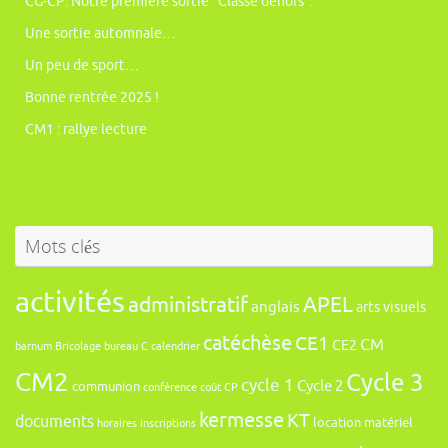
CG-CP: Notre première sortie “Classe dehors”.
Une sortie automnale…
Un peu de sport…
Bonne rentrée 2025 !
CM1 : rallye lecture
Mots clés
activités
administratif
APEL
anglais
arts visuels
catéchèse
CE1
CM
CE2
barnum
Bricolage
bureau
C
calendrier
CM2
Cycle 3
cycle 1
Cycle 2
communion
conférence
coût
CP
kermesse
KT
documents
location
matériel
horaires
inscriptions