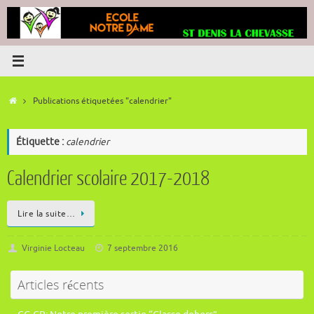
Passer
au
contenu
Accueil
Publications étiquetées "calendrier"
Étiquette :
calendrier
Calendrier scolaire 2017-2018
Lire la suite…
Virginie Locteau
7 septembre 2016
Articles récents