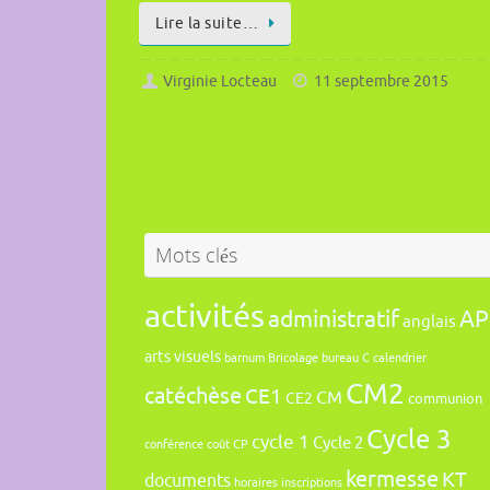
Lire la suite…
Virginie Locteau
11 septembre 2015
Mots clés
activités
administratif
AP
anglais
arts visuels
barnum
Bricolage
bureau
C
calendrier
CM2
catéchèse
CE1
CM
CE2
communion
Cycle 3
cycle 1
Cycle 2
conférence
coût
CP
kermesse
KT
documents
horaires
inscriptions