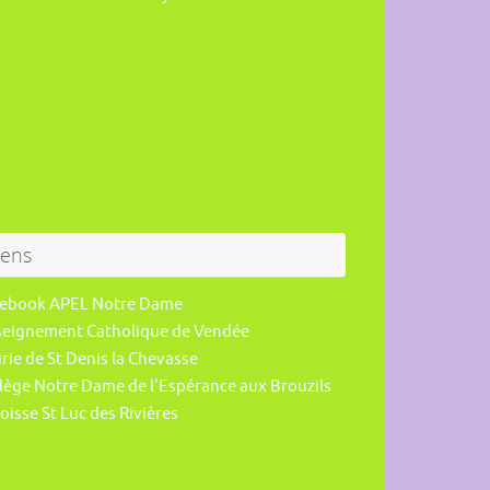
iens
cebook APEL Notre Dame
seignement Catholique de Vendée
rie de St Denis la Chevasse
lège Notre Dame de l'Espérance aux Brouzils
oisse St Luc des Rivières