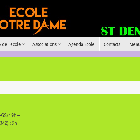
e de l’école
Associations
Agenda Ecole
Contacts
Menu
-GS) : 9h –
M2) : 9h –