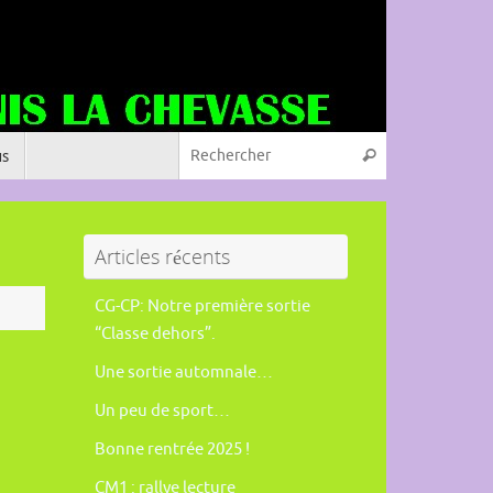
Recherche pou
s
Rechercher
Articles récents
CG-CP: Notre première sortie
“Classe dehors”.
Une sortie automnale…
Un peu de sport…
Bonne rentrée 2025 !
CM1 : rallye lecture