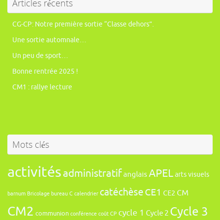
Articles récents
CG-CP: Notre première sortie “Classe dehors”.
Une sortie automnale…
Un peu de sport…
Bonne rentrée 2025 !
CM1 : rallye lecture
Mots clés
activités
administratif
APEL
anglais
arts visuels
catéchèse
CE1
CM
CE2
barnum
Bricolage
bureau
C
calendrier
CM2
Cycle 3
cycle 1
Cycle 2
communion
conférence
coût
CP