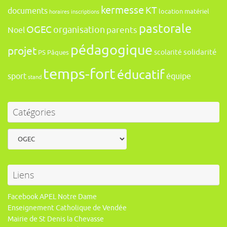
kermesse
KT
documents
location
matériel
horaires
inscriptions
pastorale
OGEC
organisation
Noel
parents
pédagogique
projet
solidarité
scolarité
PS
Pâques
temps-fort
éducatif
sport
équipe
stand
Catégories
Catégories
Liens
Facebook APEL Notre Dame
Enseignement Catholique de Vendée
Mairie de St Denis la Chevasse