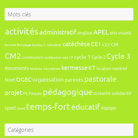
Mots clés
activités
administratif
APEL
anglais
arts visuels
catéchèse
CE1
CM
CE2
barnum
Bricolage
bureau
C
calendrier
CM2
Cycle 3
cycle 1
Cycle 2
communion
conférence
coût
CP
kermesse
KT
documents
location
matériel
horaires
inscriptions
pastorale
OGEC
organisation
Noel
parents
pédagogique
projet
solidarité
scolarité
PS
Pâques
temps-fort
éducatif
sport
équipe
stand
Catégories