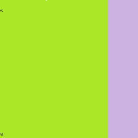
es
 St