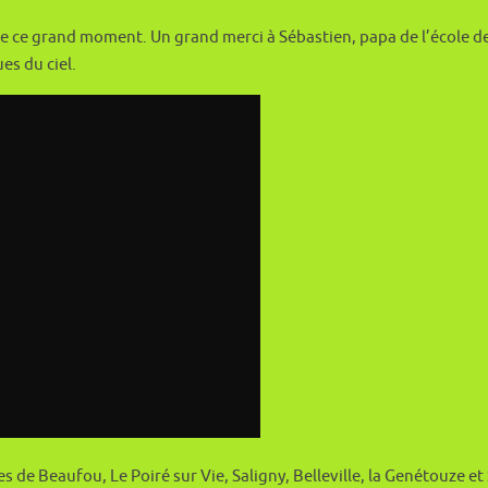
re ce grand moment. Un grand merci à Sébastien, papa de l’école d
es du ciel.
es de Beaufou, Le Poiré sur Vie, Saligny, Belleville, la Genétouze et