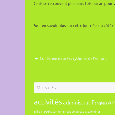
Denis se retrouvent plusieurs fois par an pour v
Pour en savoir plus sur cette journée, du côté d
Conférence sur les rythmes de l’enfant
Mots clés
activités
administratif
AP
anglais
arts visuels
barnum
Bricolage
bureau
C
calendrier