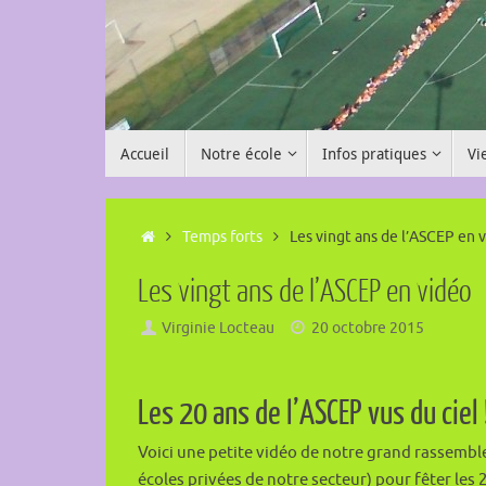
Passer
au
contenu
Passer
Accueil
Notre école
Infos pratiques
Vi
au
contenu
Accueil
Temps forts
Les vingt ans de l’ASCEP en 
Les vingt ans de l’ASCEP en vidéo
Virginie Locteau
20 octobre 2015
Les 20 ans de l’ASCEP vus du ciel 
Voici une petite vidéo de notre grand rassemble
écoles privées de notre secteur) pour fêter les 