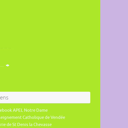
r …
iens
cebook APEL Notre Dame
seignement Catholique de Vendée
rie de St Denis la Chevasse