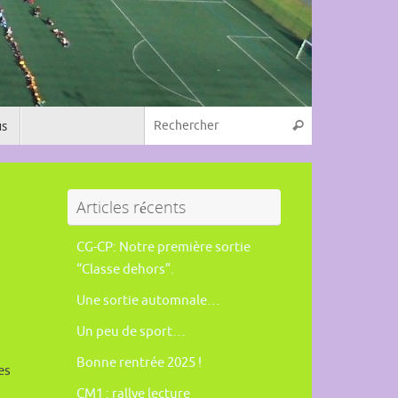
Recherche pou
s
Rechercher
Articles récents
CG-CP: Notre première sortie
“Classe dehors”.
Une sortie automnale…
Un peu de sport…
Bonne rentrée 2025 !
es
CM1 : rallye lecture