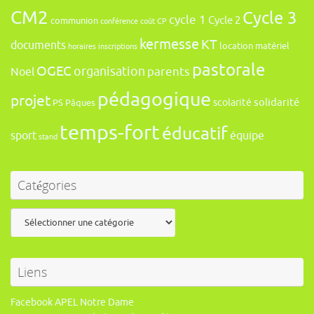
CM2
Cycle 3
cycle 1
Cycle 2
communion
conférence
coût
CP
kermesse
KT
documents
location
matériel
horaires
inscriptions
pastorale
OGEC
organisation
Noel
parents
pédagogique
projet
solidarité
scolarité
PS
Pâques
temps-fort
éducatif
sport
équipe
stand
Catégories
Catégories
Liens
Facebook APEL Notre Dame