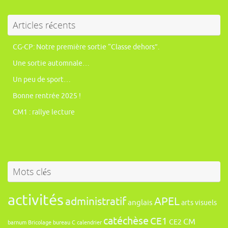
Articles récents
CG-CP: Notre première sortie “Classe dehors”.
Une sortie automnale…
Un peu de sport…
Bonne rentrée 2025 !
CM1 : rallye lecture
Mots clés
activités
administratif
APEL
anglais
arts visuels
catéchèse
CE1
CM
CE2
barnum
Bricolage
bureau
C
calendrier