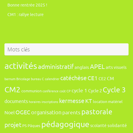
Bonne rentrée 2025 !
CM1 : rallye lecture
Mots clés
activités
administratif
APEL
anglais
arts visuels
catéchèse
CE1
CM
CE2
barnum
Bricolage
bureau
C
calendrier
CM2
Cycle 3
cycle 1
Cycle 2
communion
conférence
coût
CP
kermesse
KT
documents
location
matériel
horaires
inscriptions
pastorale
OGEC
organisation
Noel
parents
pédagogique
projet
solidarité
scolarité
PS
Pâques