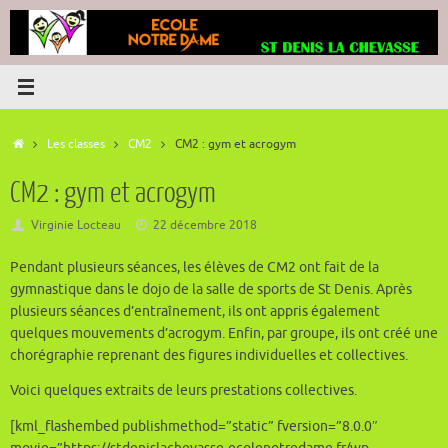
Passer
au
contenu
Accueil
Les classes
CM2
CM2 : gym et acrogym
CM2 : gym et acrogym
Virginie Locteau
22 décembre 2018
Pendant plusieurs séances, les élèves de CM2 ont fait de la
gymnastique dans le dojo de la salle de sports de St Denis. Après
plusieurs séances d’entraînement, ils ont appris également
quelques mouvements d’acrogym. Enfin, par groupe, ils ont créé une
chorégraphie reprenant des figures individuelles et collectives.
Voici quelques extraits de leurs prestations collectives.
[kml_flashembed publishmethod=”static” fversion=”8.0.0″