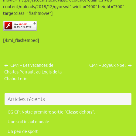
movie=”https://stdenislachevasse-ecolenotredame.fr/wp-
content/uploads/2018/12/gym.swf” width=”400″ height=”300″
targetclass=”flashmovie”]
[/kml_flashembed]
CM1 – Les vacances de
CM1 – Joyeux Noël
Charles Perrault au Logis de la
Chabotterie
Articles récents
CG-CP: Notre première sortie “Classe dehors”.
Une sortie automnale…
Un peu de sport…