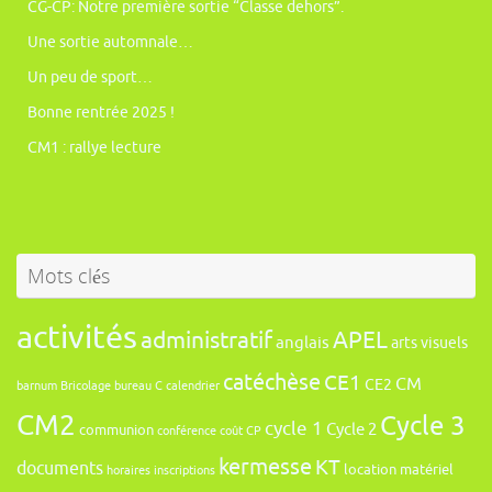
CG-CP: Notre première sortie “Classe dehors”.
Une sortie automnale…
Un peu de sport…
Bonne rentrée 2025 !
CM1 : rallye lecture
Mots clés
activités
administratif
APEL
anglais
arts visuels
catéchèse
CE1
CM
CE2
barnum
Bricolage
bureau
C
calendrier
CM2
Cycle 3
cycle 1
Cycle 2
communion
conférence
coût
CP
kermesse
KT
documents
location
matériel
horaires
inscriptions