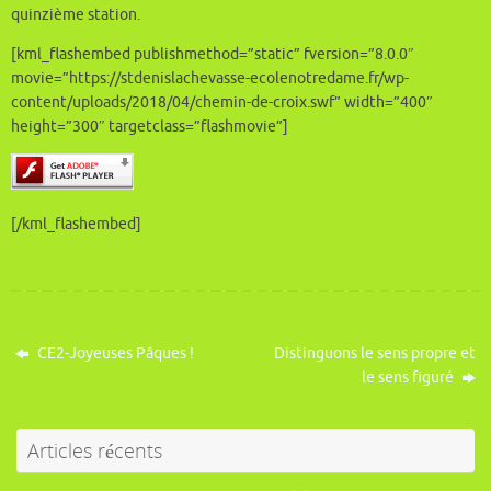
quinzième station.
[kml_flashembed publishmethod=”static” fversion=”8.0.0″
movie=”https://stdenislachevasse-ecolenotredame.fr/wp-
content/uploads/2018/04/chemin-de-croix.swf” width=”400″
height=”300″ targetclass=”flashmovie”]
[/kml_flashembed]
CE2-Joyeuses Pâques !
Distinguons le sens propre et
le sens figuré
Articles récents