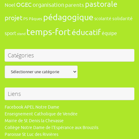
pastorale
OGEC
organisation
Noel
parents
pédagogique
projet
solidarité
scolarité
PS
Pâques
temps-fort
éducatif
sport
équipe
stand
Catégories
Catégories
Liens
Facebook APEL Notre Dame
Enseignement Catholique de Vendée
Mairie de St Denis la Chevasse
Collège Notre Dame de l'Espérance aux Brouzils
Paroisse St Luc des Rivières